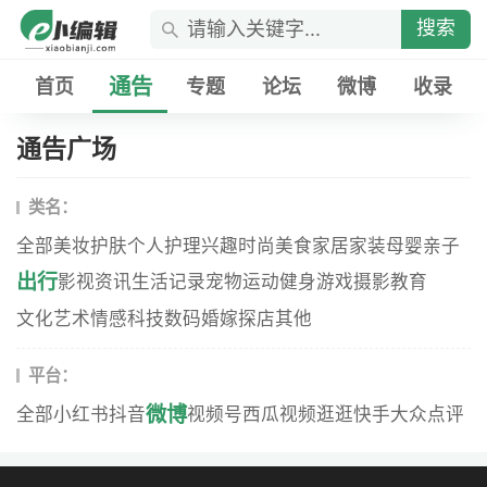
搜索
通告
首页
专题
论坛
微博
收录
通告广场
类名：
全部
美妆
护肤
个人护理
兴趣
时尚
美食
家居家装
母婴
亲子
出行
影视资讯
生活记录
宠物
运动健身
游戏
摄影
教育
文化艺术
情感
科技数码
婚嫁
探店
其他
平台：
微博
全部
小红书
抖音
视频号
西瓜视频
逛逛
快手
大众点评