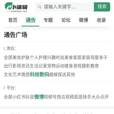
搜索
通告
首页
专题
论坛
微博
收录
通告广场
类名：
全部
美妆
护肤
个人护理
兴趣
时尚
美食
家居家装
母婴
亲子
出行
影视资讯
生活记录
宠物
运动健身
游戏
摄影
教育
科技数码
文化艺术
情感
婚嫁
探店
其他
平台：
微博
全部
小红书
抖音
视频号
西瓜视频
逛逛
快手
大众点评