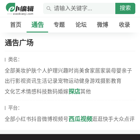
搜索
通告
首页
专题
论坛
微博
收录
通告广场
类名：
全部
美妆
护肤
个人护理
兴趣
时尚
美食
家居家装
母婴
亲子
出行
影视资讯
生活记录
宠物
运动健身
游戏
摄影
教育
探店
文化艺术
情感
科技数码
婚嫁
其他
平台：
西瓜视频
全部
小红书
抖音
微博
视频号
逛逛
快手
大众点评