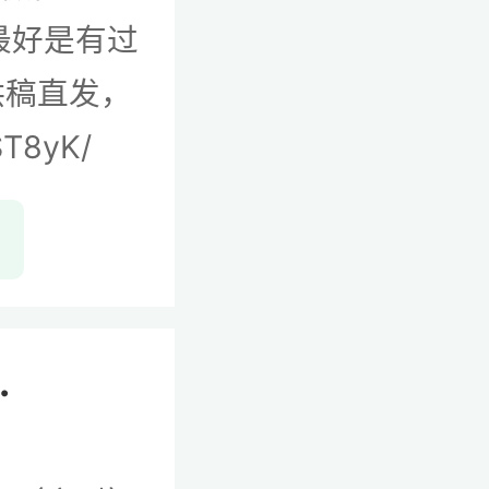
最好是有过
供稿直发，
ST8yK/
.