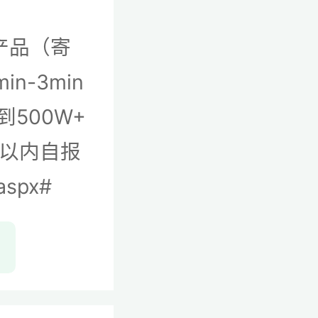
产品（寄
-3min
500W+
 以内自报
aspx#