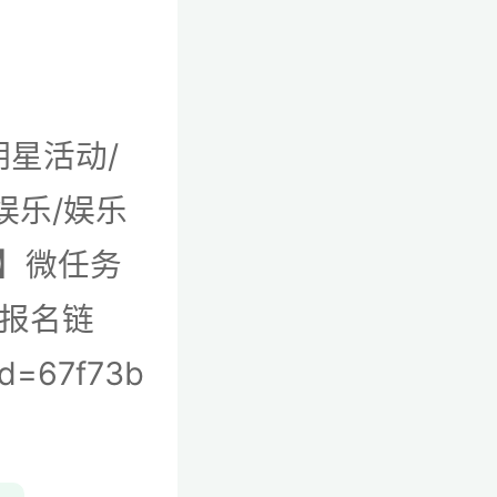
明星活动/
娱乐/娱乐
式】微任务
【报名链
id=67f73b