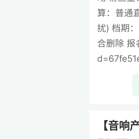
算：普通直
扰) 档期
合删除 报名：h
d=67fe51
【音响产