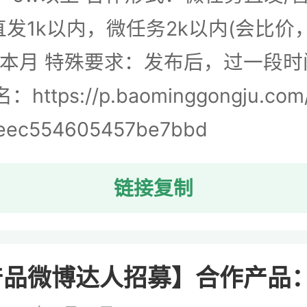
发1k以内，微任务2k以内(会比价
：本月 特殊要求：发布后，过一段
ttps://p.baominggongju.com/
eec554605457be7bbd
链接复制
品微博达人招募】合作产品：. 