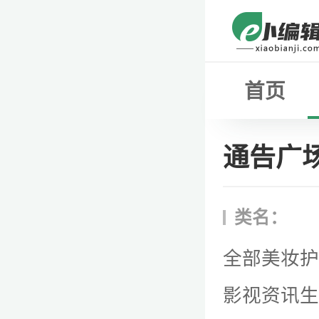
首页
通告广
类名：
全部
美妆
护
影视资讯
生