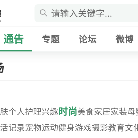
通告
专题
论坛
微博
场
时尚
肤
个人护理
兴趣
美食
家居家装
母
活记录
宠物
运动健身
游戏
摄影
教育
文