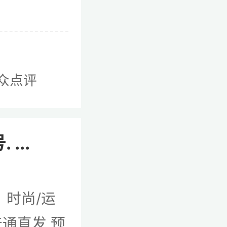
众点评
...
：时尚/运
普通直发 预