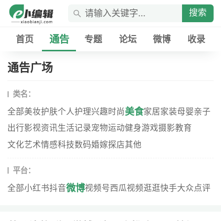
搜索
通告
首页
专题
论坛
微博
收录
通告广场
类名：
美食
全部
美妆
护肤
个人护理
兴趣
时尚
家居家装
母婴
亲子
出行
影视资讯
生活记录
宠物
运动健身
游戏
摄影
教育
文化艺术
情感
科技数码
婚嫁
探店
其他
平台：
微博
全部
小红书
抖音
视频号
西瓜视频
逛逛
快手
大众点评