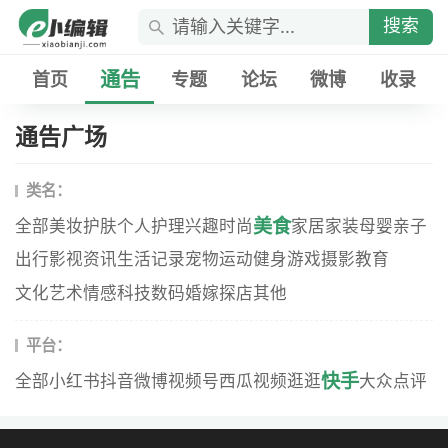
搜索
通告
首页
专题
论坛
微博
收录
通告广场
类名：
美食
全部
美妆
护肤
个人护理
兴趣
时尚
家居家装
母婴
亲子
出行
影视资讯
生活记录
宠物
运动健身
游戏
摄影
教育
文化艺术
情感
科技数码
婚嫁
探店
其他
平台：
快手
全部
小红书
抖音
微博
视频号
西瓜视频
逛逛
大众点评