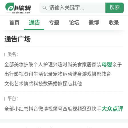
搜索
通告
首页
专题
论坛
微博
收录
通告广场
类名：
母婴
全部
美妆
护肤
个人护理
兴趣
时尚
美食
家居家装
亲子
出行
影视资讯
生活记录
宠物
运动健身
游戏
摄影
教育
文化艺术
情感
科技数码
婚嫁
探店
其他
平台：
大众点评
全部
小红书
抖音
微博
视频号
西瓜视频
逛逛
快手