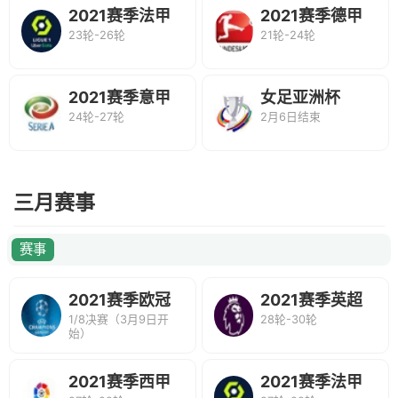
2021赛季法甲
2021赛季德甲
23轮-26轮
21轮-24轮
联赛
联赛
2021赛季意甲
女足亚洲杯
24轮-27轮
2月6日结束
联赛
三月赛事
赛事
2021赛季欧冠
2021赛季英超
1/8决赛（3月9日开
28轮-30轮
联赛
联赛
始）
2021赛季西甲
2021赛季法甲