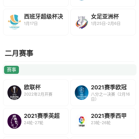
西班牙超级杯决
女足亚洲杯
1月17日
1月25日-2月6日
赛
二月赛事
赛事
欧联杯
2021赛季欧冠
2022年2月开赛
八分之一决赛（2月16
联赛
日）
2021赛季英超
2021赛季西甲
24轮-27轮
23轮-26轮
联赛
联赛