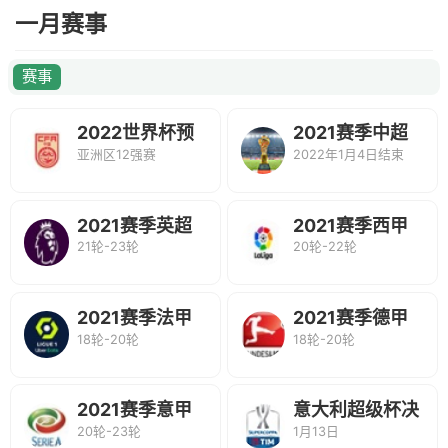
一月赛事
赛事
2022世界杯预
2021赛季中超
亚洲区12强赛
2022年1月4日结束
选赛
联赛
2021赛季英超
2021赛季西甲
21轮-23轮
20轮-22轮
联赛
联赛
2021赛季法甲
2021赛季德甲
18轮-20轮
18轮-20轮
联赛
联赛
2021赛季意甲
意大利超级杯决
20轮-23轮
1月13日
联赛
赛