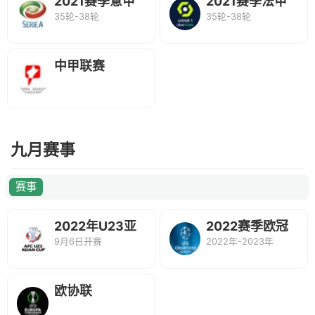
2021赛季意甲
2021赛季法甲
35轮-38轮
35轮-38轮
联赛
联赛
中甲联赛
九月赛事
赛事
2022年U23亚
2022赛季欧冠
9月6日开赛
2022年-2023年
洲杯
联赛
欧协联