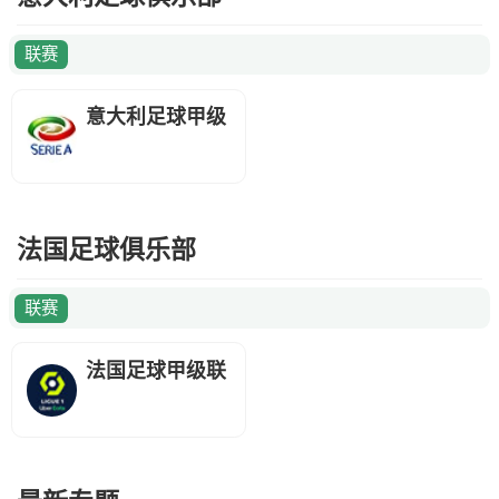
联赛
意大利足球甲级
联赛
法国足球俱乐部
联赛
法国足球甲级联
赛