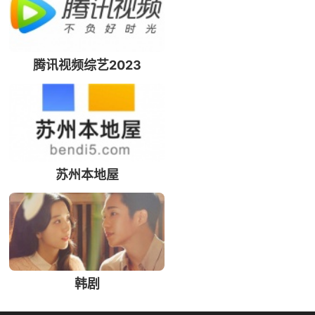
腾讯视频综艺2023
苏州本地屋
韩剧