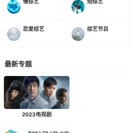
慢综艺
短综艺
恋爱综艺
综艺节目
最新专题
2023电视剧