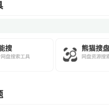
具
能搜
熊猫搜
合网盘搜索工具
网盘资源搜
题