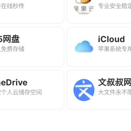
件在线秒传
专业安全稳
15网盘
iCloud
久免费存储
苹果系统专
eDrive
文叔叔
软个人云储存空间
大文件永不