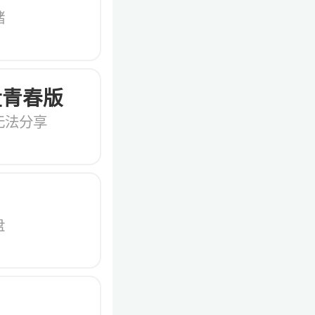
储
盘青春版
无法分享
盘