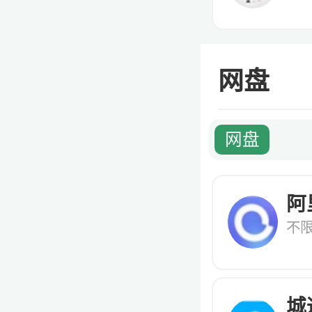
网盘
网盘
阿
不
城