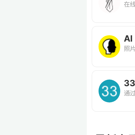
在
AI
照
3
通