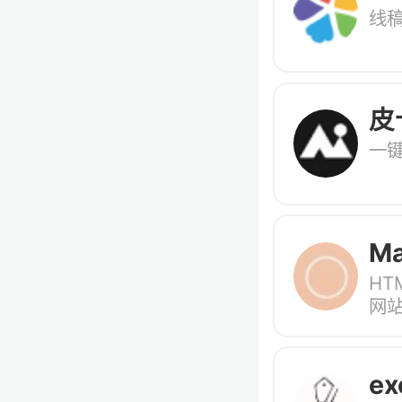
线
皮
一
Ma
HT
20
网
ex