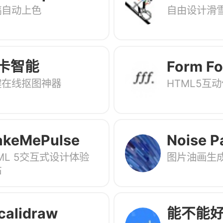
稿自动上色
自由设计滑
卡智能
Form Fo
键在线抠图神器
HTML5互
Functio
keMePulse
Noise P
ML 5交互式设计体验
图片油画生
17
站
calidraw
能不能