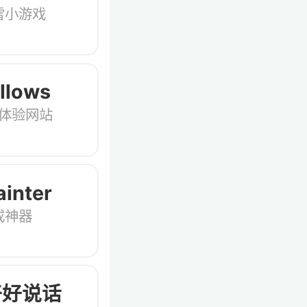
雪小游戏
llows
动体验网站
n
ainter
成神器
好好说话