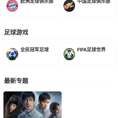
欧洲足球俱乐部
中国足球俱乐部
足球游戏
全民冠军足球
FIFA足球世界
最新专题