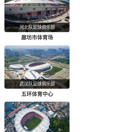
河北队足球俱乐部
廊坊市体育场
武汉队足球俱乐部
五环体育中心