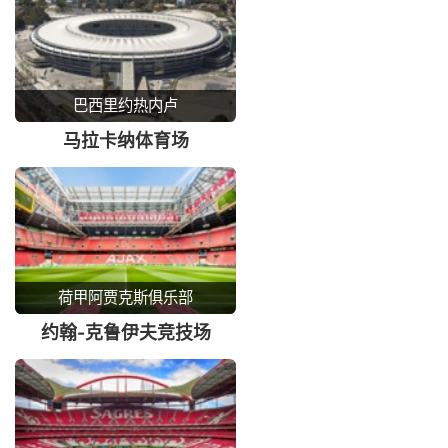
巴西里约热内卢
马拉卡纳体育场
荷甲阿贾克斯俱乐部
约翰-克鲁伊夫竞技场