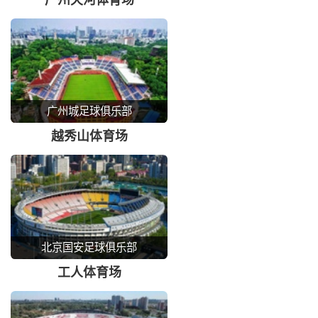
广州城足球俱乐部
越秀山体育场
北京国安足球俱乐部
工人体育场