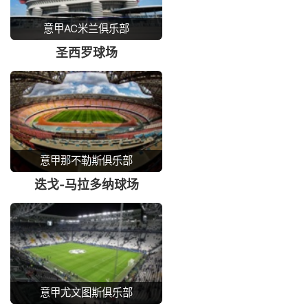
意甲AC米兰俱乐部
圣西罗球场
意甲那不勒斯俱乐部
迭戈-马拉多纳球场
意甲尤文图斯俱乐部