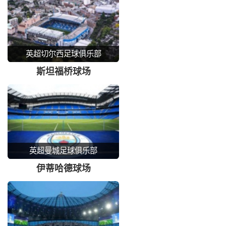
英超切尔西足球俱乐部
斯坦福桥球场
英超曼城足球俱乐部
伊蒂哈德球场