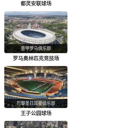
都灵安联球场
意甲罗马俱乐部
罗马奥林匹克竞技场
巴黎圣日耳曼俱乐部
王子公园球场