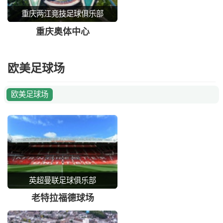
重庆两江竞技足球俱乐部
重庆奥体中心
欧美足球场
欧美足球场
英超曼联足球俱乐部
老特拉福德球场