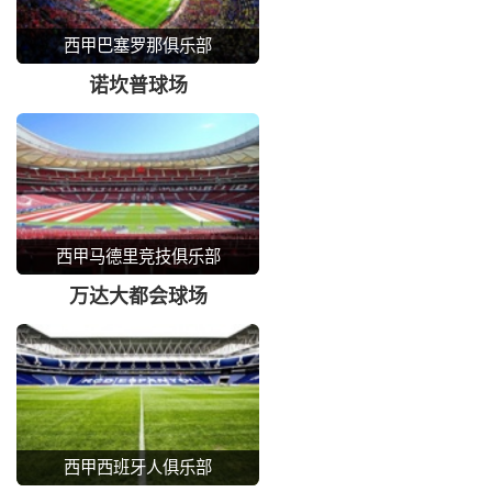
西甲巴塞罗那俱乐部
诺坎普球场
西甲马德里竞技俱乐部
万达大都会球场
西甲西班牙人俱乐部